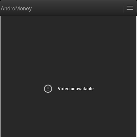
AndroMoney
Tog
nav