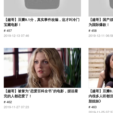
【越哥】豆瓣9.1分，真实事件改编，这才叫冷门
【越哥】国产
宝藏电影！
为国际爆款！
# 457
# 458
2019-12-13 07:46
2019-12-11 06:5
【越哥】被誉为“恋爱百科全书”的电影，据说看
【越哥】豆瓣8
完的人都恋爱了！
内很多人听都
胎姐妹》
# 462
2019-11-27 07:23
# 463
2019-11-25 07:3