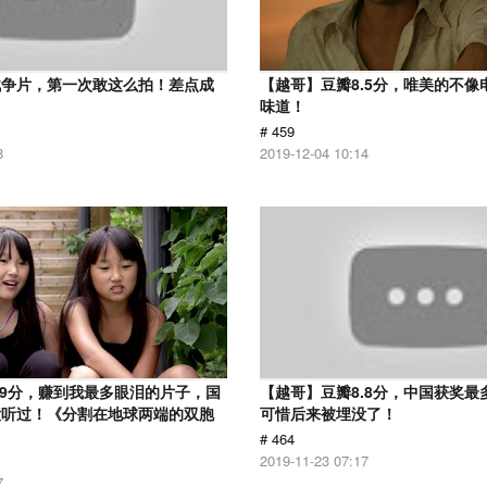
战争片，第一次敢这么拍！差点成
【越哥】豆瓣8.5分，唯美的不像
味道！
# 459
8
2019-12-04 10:14
.9分，赚到我最多眼泪的片子，国
【越哥】豆瓣8.8分，中国获奖最
没听过！《分割在地球两端的双胞
可惜后来被埋没了！
# 464
2019-11-23 07:17
7