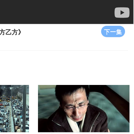
下一集
甲方乙方》