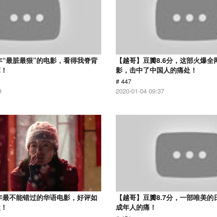
7年“最脏最狠”的电影，看得我脊背
【越哥】豆瓣8.6分，这部火爆全
麻！
影，击中了中国人的痛处！
# 447
9
2020-01-04 09:37
9年最不能错过的华语电影，好评如
【越哥】豆瓣8.7分，一部唯美的
级！
成年人的痛！