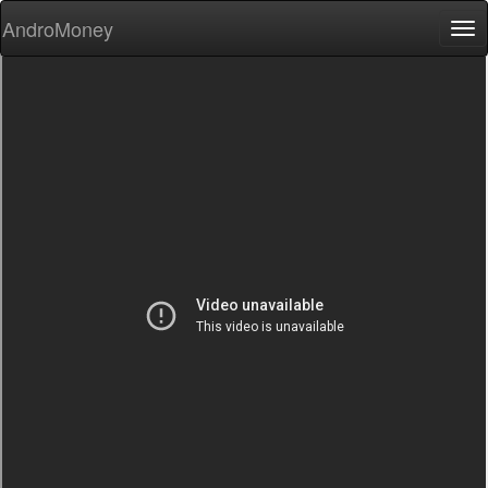
AndroMoney
Tog
nav