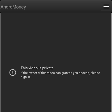
AndroMoney
Tog
nav