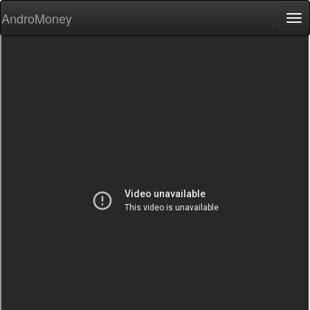
AndroMoney
Tog
nav