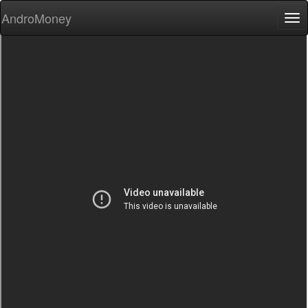
AndroMoney
Tog
nav