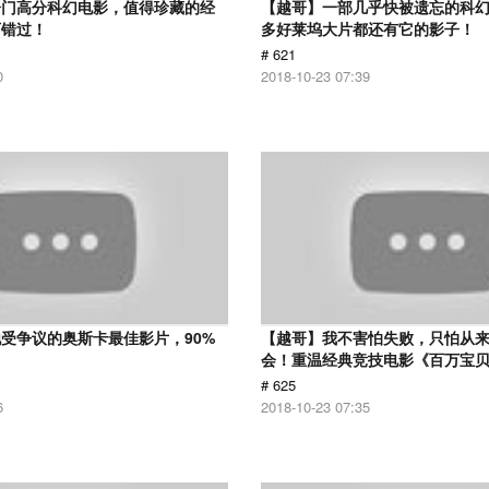
冷门高分科幻电影，值得珍藏的经
【越哥】一部几乎快被遗忘的科
可错过！
多好莱坞大片都还有它的影子！
# 621
0
2018-10-23 07:39
受争议的奥斯卡最佳影片，90%
【越哥】我不害怕失败，只怕从
！
会！重温经典竞技电影《百万宝
# 625
6
2018-10-23 07:35