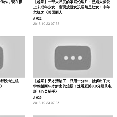
幻佳作，现在很
【越哥】一部大尺度的家庭伦理片：已婚大叔爱
上未成年少女，发现放荡女孩居然是处女！中年
危机之《美国丽人
# 622
2018-10-23 07:38
来都没有过机
【越哥】天才清洁工，只用一分钟，就解出了大
贝》
学教授两年才解出的难题！速看豆瓣8.8分经典电
影《心灵捕手》
# 626
2018-10-23 07:35