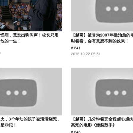
患怪病，竟发出狗叫声！校长只用
【越哥】被誉为2007年最治愈的
了他的一生！
时看看，会有意想不到的效果！
# 641
7
2018-10-22 05:51
火，3个年幼的孩子被活活烧死，
【越哥】几分钟看完全程虐心虐
他是罪犯！
高潮的电影《爆裂鼓手》
# 645