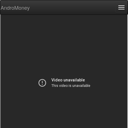
AndroMoney
Tog
nav