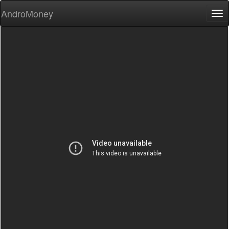
AndroMoney
Tog
nav