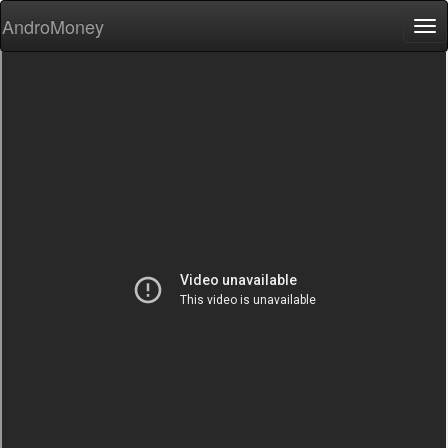
AndroMoney
Tog
nav