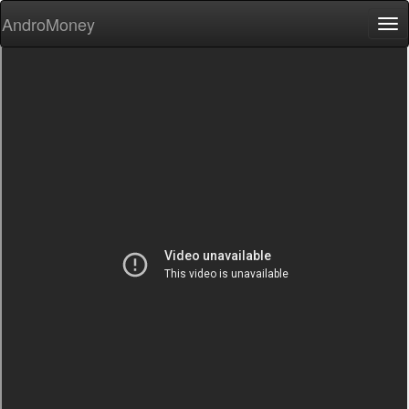
AndroMoney
Tog
nav