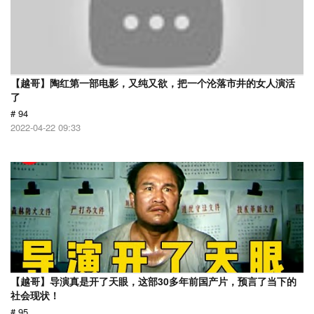
【越哥】陶红第一部电影，又纯又欲，把一个沦落市井的女人演活
了
# 94
2022-04-22 09:33
【越哥】导演真是开了天眼，这部30多年前国产片，预言了当下的
社会现状！
# 95