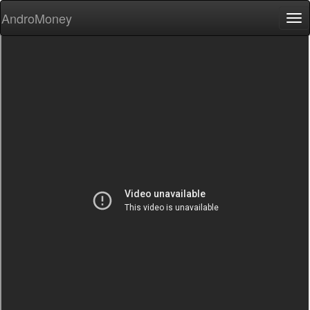
AndroMoney
Tog
nav