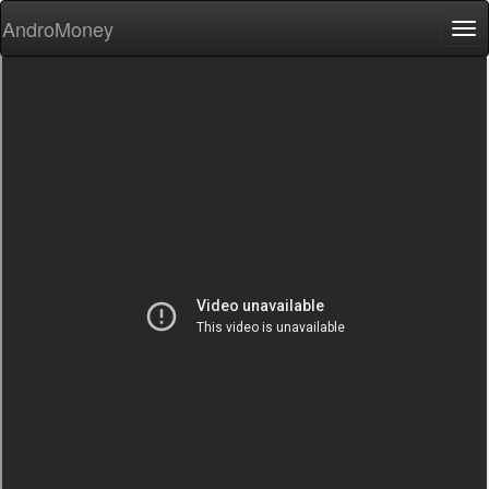
AndroMoney
Tog
nav