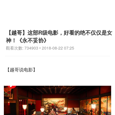
【越哥】这部R级电影，好看的绝不仅仅是女
神！《永不妥协》
觀看次數: 734903 • 2018-08-22 07:25
【越哥说电影】