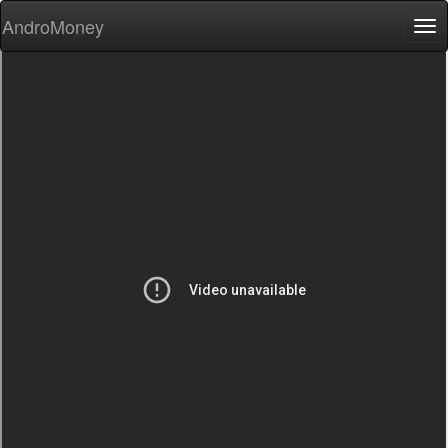
AndroMoney
Tog
nav