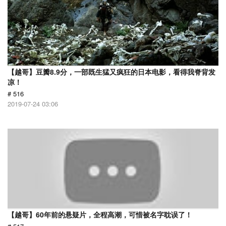
【越哥】豆瓣8.9分，一部既生猛又疯狂的日本电影，看得我脊背发
凉！
# 516
2019-07-24 03:06
【越哥】60年前的悬疑片，全程高潮，可惜被名字耽误了！