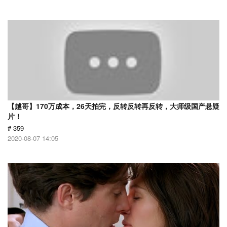
【越哥】170万成本，26天拍完，反转反转再反转，大师级国产悬疑
片！
# 359
2020-08-07 14:05