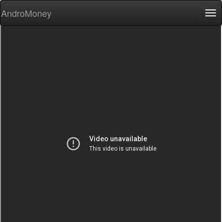
AndroMoney
Tog
nav