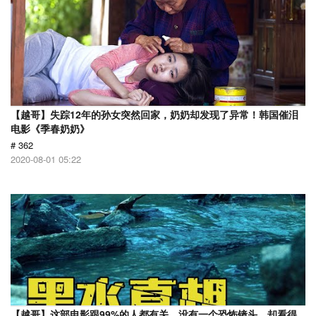
【越哥】失踪12年的孙女突然回家，奶奶却发现了异常！韩国催泪
电影《季春奶奶》
# 362
2020-08-01 05:22
【越哥】这部电影跟99%的人都有关，没有一个恐怖镜头，却看得