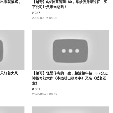
拍出来就被骂，
【越哥】6岁神童智商180，靠炒股身家过亿，买
下公司让父亲当总裁！
# 347
2020-09-06 04:23
果只盯着大尺
【越哥】怪婴传奇的一生，越活越年轻，8.9分史
诗级奇幻大作《本杰明巴顿奇事》又名《返老还
童》
# 351
2020-08-27 08:49