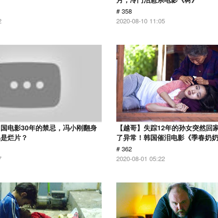
# 358
2
2020-08-10 11:05
国电影30年的禁忌，冯小刚翻身
【越哥】失踪12年的孙女突然回
骂是烂片？
了异常！韩国催泪电影《季春奶
# 362
7
2020-08-01 05:22