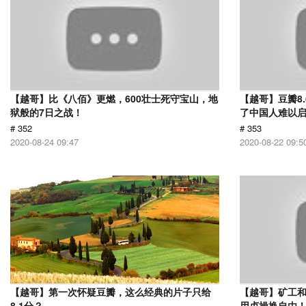
【越哥】比《八佰》更燃，600壮士死守宝山，地
【越哥】豆瓣8
狱般的7日之战！
了中国人难以
# 352
# 353
2020-08-24 09:47
2020-08-22 09:5
【越哥】第一次怀疑豆瓣，这么经典的片子只给
【越哥】矿工
8.1分？
用贞操换自由