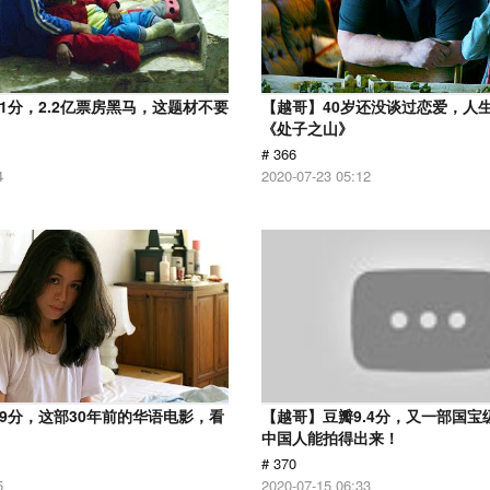
.1分，2.2亿票房黑马，这题材不要
【越哥】40岁还没谈过恋爱，人
《处子之山》
# 366
4
2020-07-23 05:12
.9分，这部30年前的华语电影，看
【越哥】豆瓣9.4分，又一部国宝
中国人能拍得出来！
# 370
5
2020-07-15 06:33