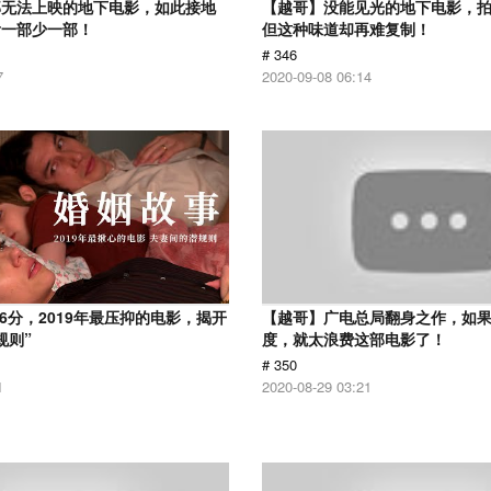
部无法上映的地下电影，如此接地
【越哥】没能见光的地下电影，
看一部少一部！
但这种味道却再难复制！
# 346
7
2020-09-08 06:14
.6分，2019年最压抑的电影，揭开
【越哥】广电总局翻身之作，如
规则”
度，就太浪费这部电影了！
# 350
1
2020-08-29 03:21