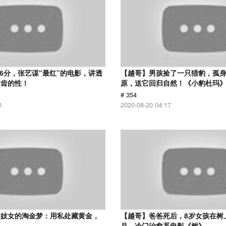
.6分，张艺谋“最红”的电影，讲透
【越哥】男孩捡了一只猎豹，孤
启齿的性！
原，送它回归自然！《小豹杜玛
# 354
0
2020-08-20 04:17
和妓女的淘金梦：用私处藏黄金，
【越哥】爸爸死后，8岁女孩在树
！
月，冷门治愈系电影《树》