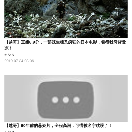
【越哥】豆瓣8.9分，一部既生猛又疯狂的日本电影，看得我脊背发
凉！
# 516
2019-07-24 03:06
【越哥】60年前的悬疑片，全程高潮，可惜被名字耽误了！