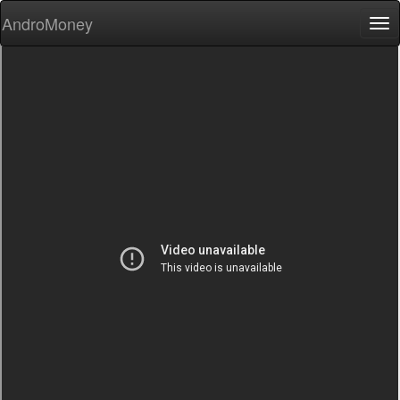
AndroMoney
Tog
nav