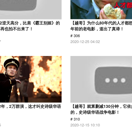
.2逆天高分，比肩《霸王别姬》的
【越哥】为什么80年代的人才都想
们再也拍不出来了！
年前的老电影，道出了真谛！
# 306
7
2020-12-25 04:02
2年，2万群演，这才叫史诗级华语
【越哥】就算删减130分钟，它
的，史诗级华语战争电影！
# 310
5
2020-12-15 10:10