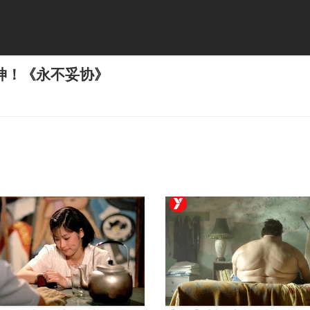
神！《永不妥协》