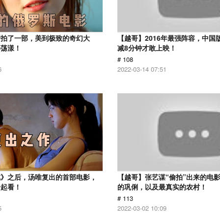
斯拍了一部，美到极致的奇幻大
【越哥】2016年最强阵容，中国
心荡漾！
减8分钟才敢上映！
# 108
6
2022-03-14 07:51
戒》之后，汤唯复出的首部电影，
【越哥】张艺谋“偷拍”出来的电
一起看！
的巩俐，以及最真实的农村！
# 113
5
2022-03-02 10:09