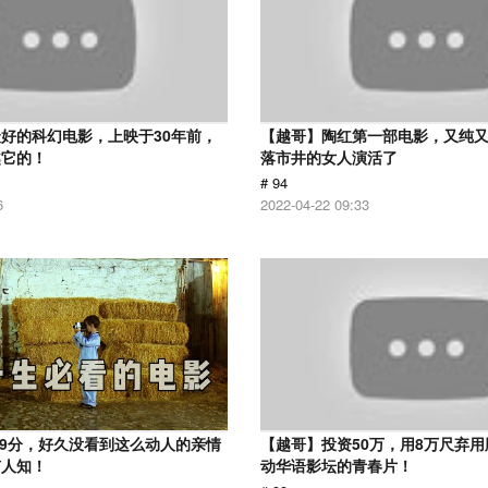
好的科幻电影，上映于30年前，
【越哥】陶红第一部电影，又纯
越它的！
落市井的女人演活了
# 94
6
2022-04-22 09:33
.9分，好久没看到这么动人的亲情
【越哥】投资50万，用8万尺弃
有人知！
动华语影坛的青春片！