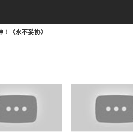
神！《永不妥协》