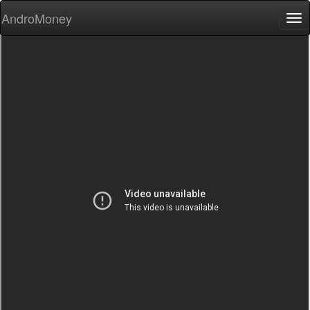
AndroMoney
Tog
nav