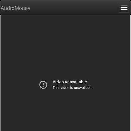
AndroMoney
Tog
nav