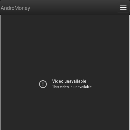
AndroMoney
Tog
nav