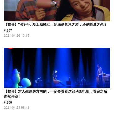
【越哥】“强奸犯”爱上脑瘫女，到底是禁忌之爱，还是畸形之恋？
# 257
2021-04-26 13:15
【越哥】对人生迷失方向的，一定要看看这部动画电影，看完之后
豁然开朗！
# 259
2021-04-23 08:43