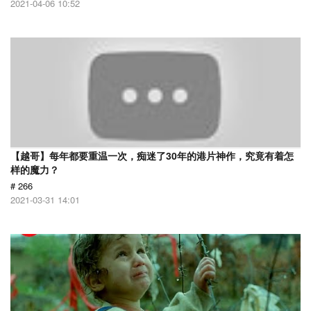
2021-04-06 10:52
【越哥】每年都要重温一次，痴迷了30年的港片神作，究竟有着怎
样的魔力？
# 266
2021-03-31 14:01