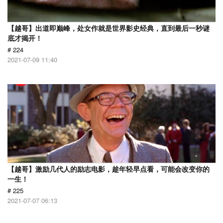
【越哥】出道即巅峰，处女作就是世界影史经典，直到最后一秒谜
底才揭开！
# 224
2021-07-09 11:40
【越哥】激励几代人的励志电影，趁年轻早点看，可能会改变你的
一生！
# 225
2021-07-07 06:13