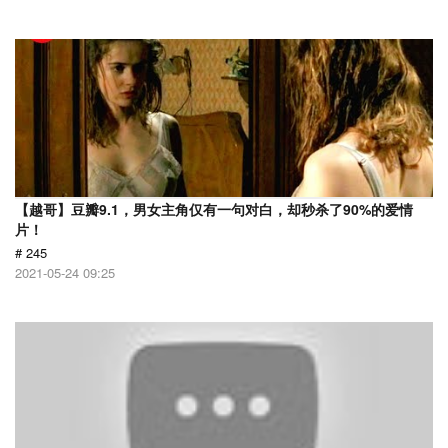
【越哥】豆瓣9.1，男女主角仅有一句对白，却秒杀了90%的爱情
片！
# 245
2021-05-24 09:25