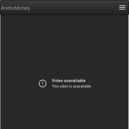
AndroMoney
Tog
nav