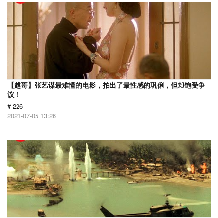
【越哥】张艺谋最难懂的电影，拍出了最性感的巩俐，但却饱受争
议！
# 226
2021-07-05 13:26