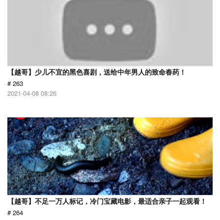
【越哥】少儿不宜的黑色喜剧，送给中年男人的致命春药！
# 263
2021-04-08 08:26
【越哥】不足一万人标记，冷门宝藏电影，最适合亲子一起观看！
# 264