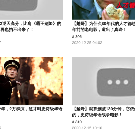
.2逆天高分，比肩《霸王别姬》的
【越哥】为什么80年代的人才都想
们再也拍不出来了！
年前的老电影，道出了真谛！
# 306
7
2020-12-25 04:02
2年，2万群演，这才叫史诗级华语
【越哥】就算删减130分钟，它
的，史诗级华语战争电影！
# 310
5
2020-12-15 10:10