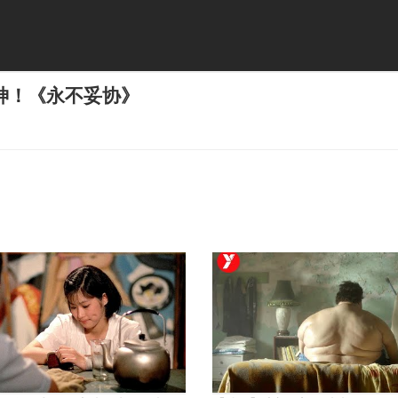
神！《永不妥协》