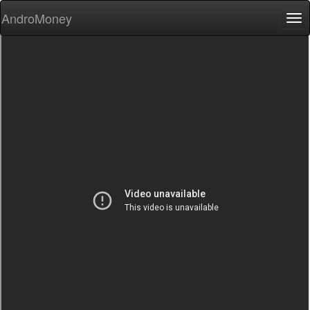
AndroMoney
Tog
nav