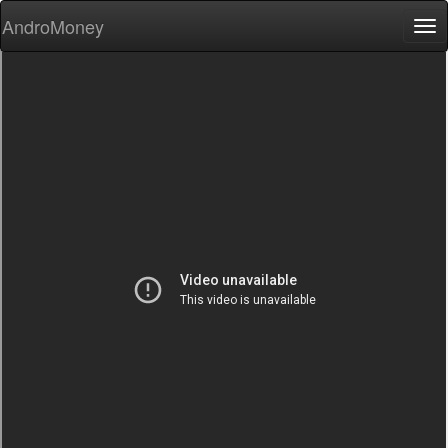
AndroMoney
Tog
nav