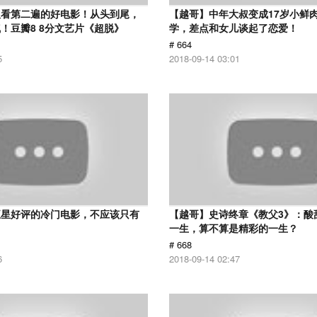
议看第二遍的好电影！从头到尾，
【越哥】中年大叔变成17岁小鲜
！豆瓣8 8分文艺片《超脱》
学，差点和女儿谈起了恋爱！
# 664
5
2018-09-14 03:01
五星好评的冷门电影，不应该只有
【越哥】史诗终章《教父3》：酸
！
一生，算不算是精彩的一生？
# 668
6
2018-09-14 02:47