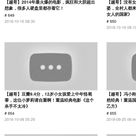
【越哥】2014年最火爆的电影，疯狂和大胆超出
【越哥】没有
想象，很多人硬盘里都存着它！
婆，全村人都
女人的国家》
# 649
2018-10-16 08:30
# 650
2018-10-16 08:1
【越哥】豆瓣9.4分，12岁小女孩爱上中年怪蜀
【越哥】冯小刚
黍，这位小萝莉请自重啊！重温经典电影《这个
然经典！重温国
杀手不太冷》
乙方》
# 654
# 655
2018-10-08 05:29
2018-09-25 06:4