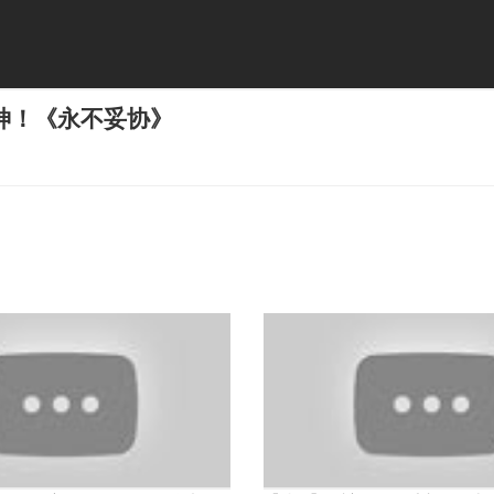
神！《永不妥协》