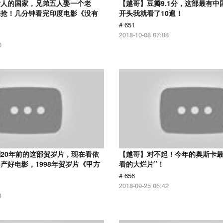
女人的国家，兄弟五人娶一个老
【越哥】豆瓣9.1分，这部最有中
来抢！几分钟看完印度电影《没有
开头我就看了10遍！
# 651
2018-10-08 07:08
0
20年前的这部贺岁片，现在看依
【越哥】对不起！今年的奥斯卡最
产好电影，1998年贺岁片《甲方
看的大烂片”！
# 656
2018-09-25 06:42
4