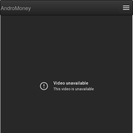
AndroMoney
Tog
nav