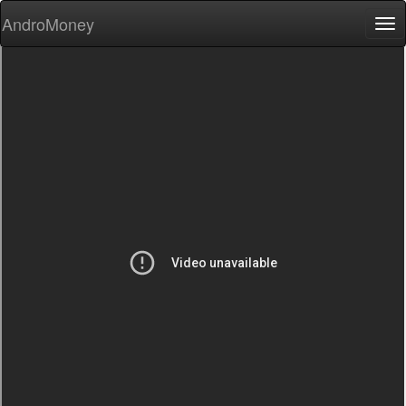
AndroMoney
Tog
nav