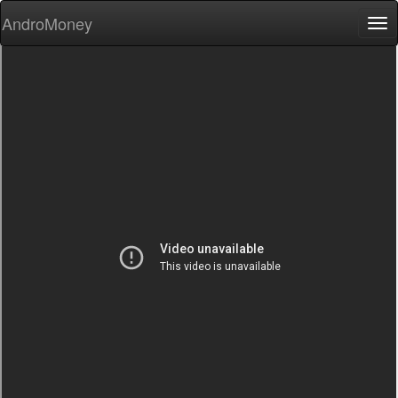
AndroMoney
Tog
nav