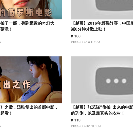
斯拍了一部，美到极致的奇幻大
【越哥】2016年最强阵容，中国
心荡漾！
减8分钟才敢上映！
# 108
6
2022-03-14 07:51
戒》之后，汤唯复出的首部电影，
【越哥】张艺谋“偷拍”出来的电
一起看！
的巩俐，以及最真实的农村！
# 113
5
2022-03-02 10:09