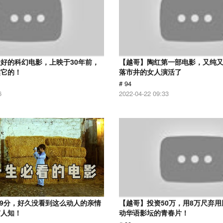
好的科幻电影，上映于30年前，
【越哥】陶红第一部电影，又纯
越它的！
落市井的女人演活了
# 94
6
2022-04-22 09:33
.9分，好久没看到这么动人的亲情
【越哥】投资50万，用8万尺弃
有人知！
动华语影坛的青春片！