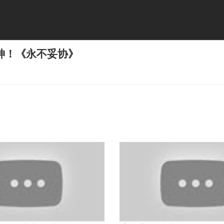
神！《永不妥协》