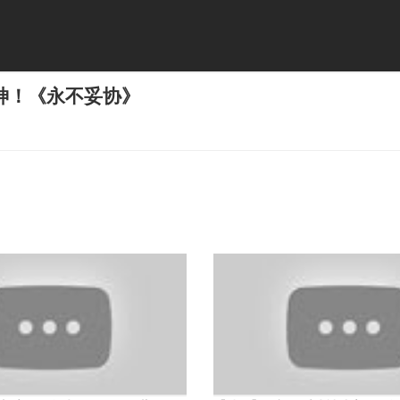
神！《永不妥协》