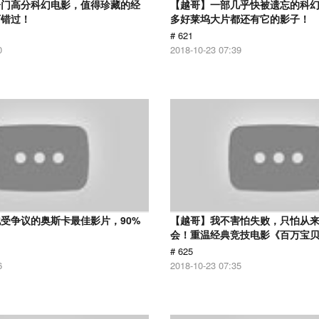
冷门高分科幻电影，值得珍藏的经
【越哥】一部几乎快被遗忘的科
可错过！
多好莱坞大片都还有它的影子！
# 621
0
2018-10-23 07:39
受争议的奥斯卡最佳影片，90%
【越哥】我不害怕失败，只怕从
！
会！重温经典竞技电影《百万宝
# 625
6
2018-10-23 07:35