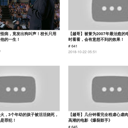
患怪病，竟发出狗叫声！校长只用
【越哥】被誉为2007年最治愈的
了他的一生！
时看看，会有意想不到的效果！
# 641
7
2018-10-22 05:51
火，3个年幼的孩子被活活烧死，
【越哥】几分钟看完全程虐心虐
他是罪犯！
高潮的电影《爆裂鼓手》
# 645