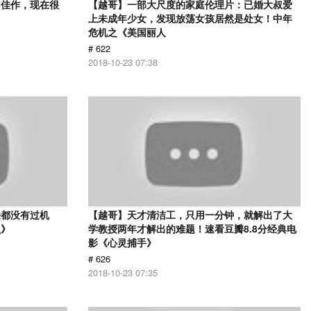
幻佳作，现在很
【越哥】一部大尺度的家庭伦理片：已婚大叔爱
上未成年少女，发现放荡女孩居然是处女！中年
危机之《美国丽人
# 622
2018-10-23 07:38
来都没有过机
【越哥】天才清洁工，只用一分钟，就解出了大
贝》
学教授两年才解出的难题！速看豆瓣8.8分经典电
影《心灵捕手》
# 626
2018-10-23 07:35