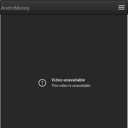
AndroMoney
Tog
nav