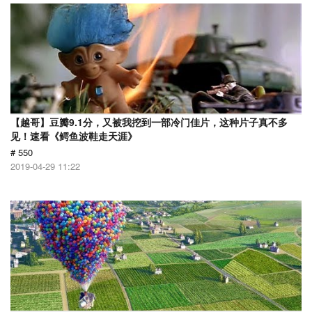
【越哥】豆瓣9.1分，又被我挖到一部冷门佳片，这种片子真不多
见！速看《鳄鱼波鞋走天涯》
# 550
2019-04-29 11:22