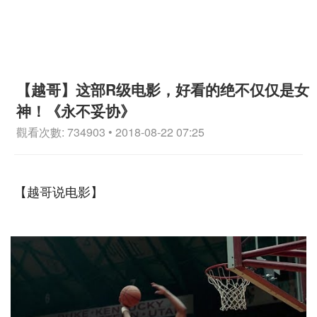
【越哥】这部R级电影，好看的绝不仅仅是女
神！《永不妥协》
觀看次數: 734903 • 2018-08-22 07:25
【越哥说电影】