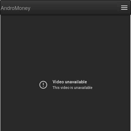
AndroMoney
Tog
nav