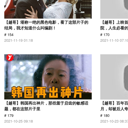
【越哥】堪称一绝的黑色电影，看了这部片子的
【越哥】上映
结局，我才知道什么叫编剧！
院，人生必看
# 154
# 170
2021-11-19 01:18
2021-11-10 07:1
【越哥】韩国再出神片，那些羞于启齿的敏感话
【越哥】百年百
题，都在这部片子里
月，却被后人夸
# 179
# 180
2021-10-25 09:18
2021-10-23 08:3