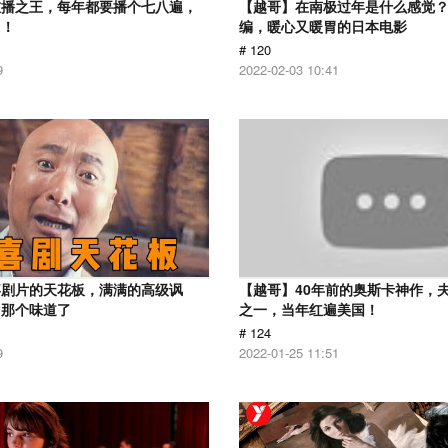
重播之王，每年都要播个七八遍，
【越哥】在南极过年是什么感觉
了！
编，暖心又暖胃的日本电影
# 120
9
2022-02-03 10:41
喜剧片的天花板，满满的高级讽
【越哥】40年前的奥斯卡神作，
出那个味道了
之一，当年红遍美国！
# 124
9
2022-01-25 11:51