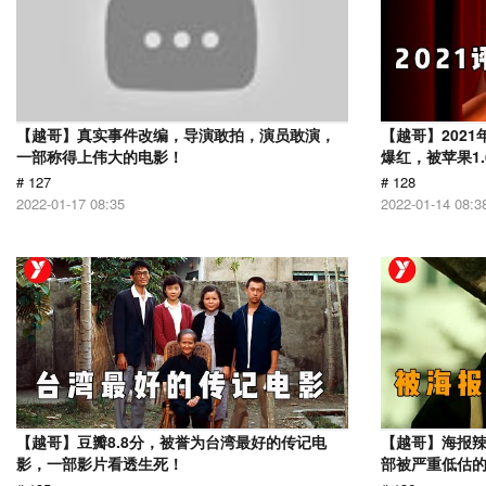
【越哥】真实事件改编，导演敢拍，演员敢演，
【越哥】202
一部称得上伟大的电影！
爆红，被苹果1
# 127
# 128
2022-01-17 08:35
2022-01-14 08:3
【越哥】豆瓣8.8分，被誉为台湾最好的传记电
【越哥】海报辣
影，一部影片看透生死！
部被严重低估