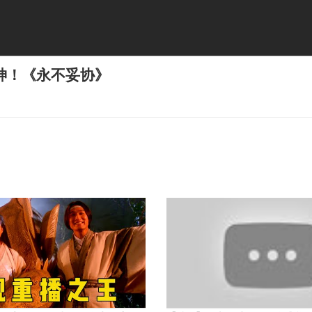
神！《永不妥协》