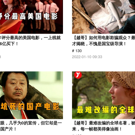
1年评分最高的美国电影，一上线就
【越哥】如何用电影欺骗观众？
.6亿买下！
才揭晓，不愧是国宝级导演！
# 130
8
2022-01-10 09:33
眼，几乎为0的宣传，但它却是一
【越哥】最难改编的全球名著，
的国产片！
来，每一帧都美得像油画！