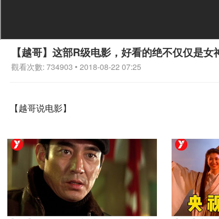
【越哥】这部R级电影，好看的绝不仅仅是女
觀看次數: 734903 • 2018-08-22 07:25
【越哥说电影】