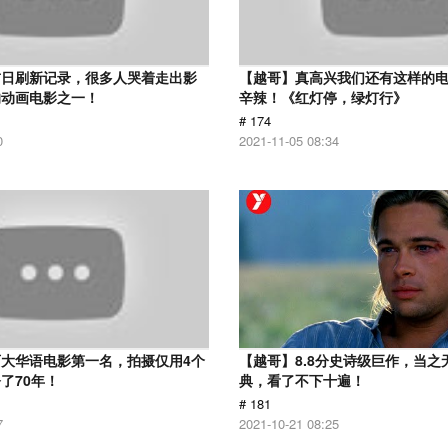
首日刷新记录，很多人哭着走出影
【越哥】真高兴我们还有这样的
的动画电影之一！
辛辣！《红灯停，绿灯行》
# 174
0
2021-11-05 08:34
大华语电影第一名，拍摄仅用4个
【越哥】8.8分史诗级巨作，当之
了70年！
典，看了不下十遍！
# 181
7
2021-10-21 08:25