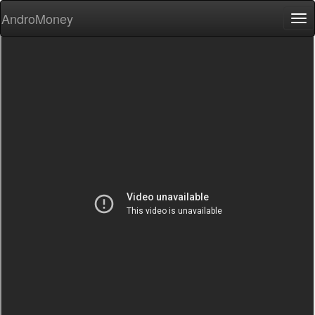
AndroMoney
Tog
nav