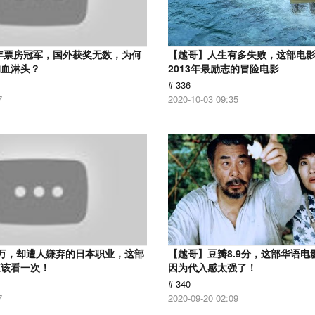
2年票房冠军，国外获奖无数，为何
【越哥】人生有多失败，这部电
狗血淋头？
2013年最励志的冒险电影
# 336
7
2020-10-03 09:35
万，却遭人嫌弃的日本职业，这部
【越哥】豆瓣8.9分，这部华语电
应该看一次！
因为代入感太强了！
# 340
7
2020-09-20 02:09