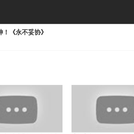
神！《永不妥协》