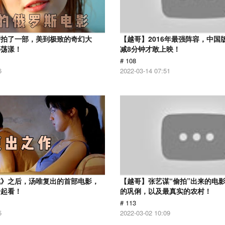
斯拍了一部，美到极致的奇幻大
【越哥】2016年最强阵容，中国
心荡漾！
减8分钟才敢上映！
# 108
6
2022-03-14 07:51
戒》之后，汤唯复出的首部电影，
【越哥】张艺谋“偷拍”出来的电
一起看！
的巩俐，以及最真实的农村！
# 113
5
2022-03-02 10:09