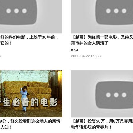
好的科幻电影，上映于30年前，
【越哥】陶红第一部电影，又纯
越它的！
落市井的女人演活了
# 94
6
2022-04-22 09:33
.9分，好久没看到这么动人的亲情
【越哥】投资50万，用8万尺弃
有人知！
动华语影坛的青春片！