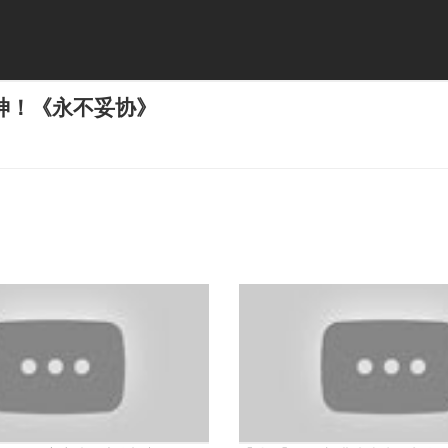
神！《永不妥协》