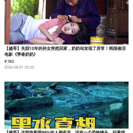
【越哥】失踪12年的孙女突然回家，奶奶却发现了异常！韩国催泪
电影《季春奶奶》
# 362
2020-08-01 05:22
【越哥】这部电影跟99%的人都有关，没有一个恐怖镜头，却看得