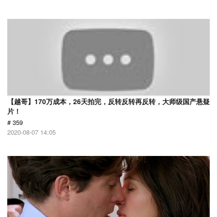
【越哥】170万成本，26天拍完，反转反转再反转，大师级国产悬疑
片！
# 359
2020-08-07 14:05