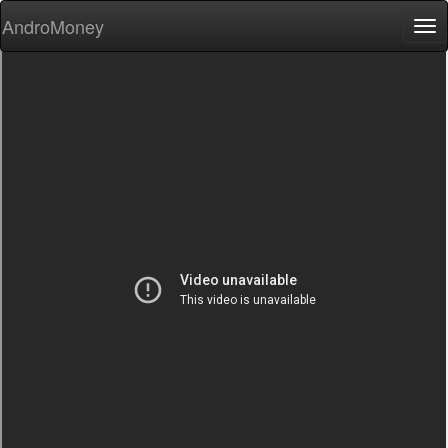
AndroMoney
Tog
nav