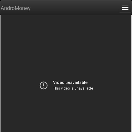
AndroMoney
Tog
nav