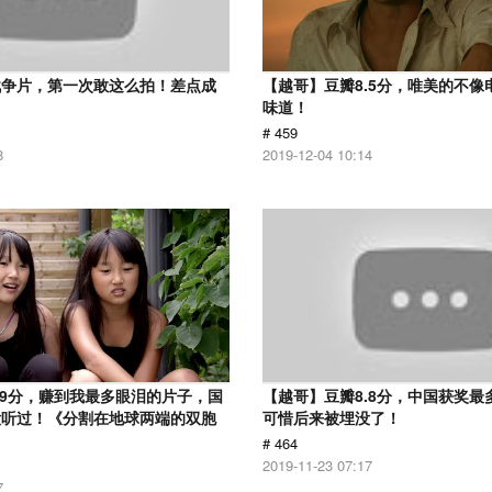
战争片，第一次敢这么拍！差点成
【越哥】豆瓣8.5分，唯美的不像
味道！
# 459
8
2019-12-04 10:14
.9分，赚到我最多眼泪的片子，国
【越哥】豆瓣8.8分，中国获奖最
没听过！《分割在地球两端的双胞
可惜后来被埋没了！
# 464
2019-11-23 07:17
7