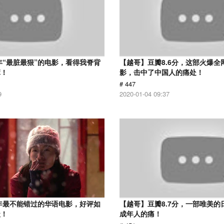
7年“最脏最狠”的电影，看得我脊背
【越哥】豆瓣8.6分，这部火爆全
麻！
影，击中了中国人的痛处！
# 447
9
2020-01-04 09:37
9年最不能错过的华语电影，好评如
【越哥】豆瓣8.7分，一部唯美的
级！
成年人的痛！