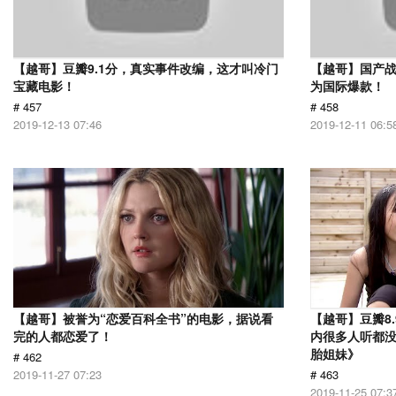
【越哥】豆瓣9.1分，真实事件改编，这才叫冷门
【越哥】国产
宝藏电影！
为国际爆款！
# 457
# 458
2019-12-13 07:46
2019-12-11 06:5
【越哥】被誉为“恋爱百科全书”的电影，据说看
【越哥】豆瓣8
完的人都恋爱了！
内很多人听都
胎姐妹》
# 462
2019-11-27 07:23
# 463
2019-11-25 07:3