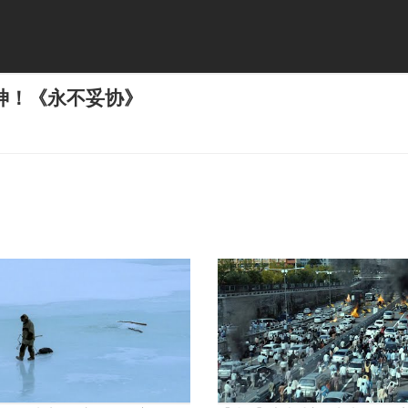
神！《永不妥协》