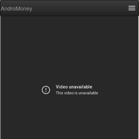
AndroMoney
Tog
nav