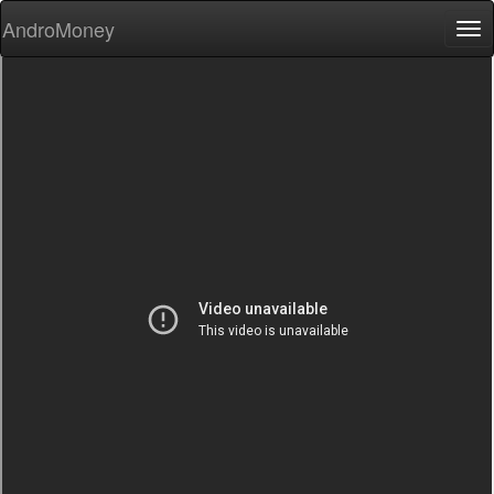
AndroMoney
Tog
nav