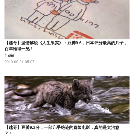
【越哥】温情解说《人生果实》：豆瓣9.6，日本评分最高的片子，
百年难得一见！
# 486
2019-09-21 05:07
【越哥】豆瓣9.2分，一部几乎绝迹的冒险电影，真的是太治愈
了！