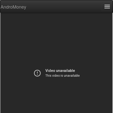
AndroMoney
Tog
nav