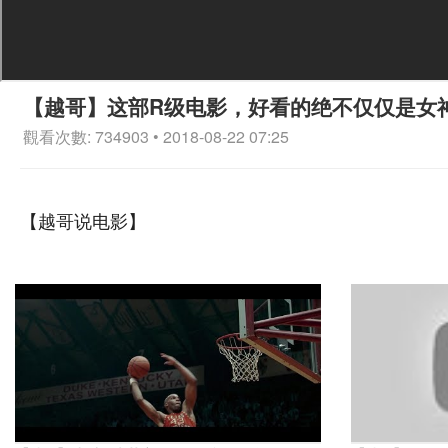
【越哥】这部R级电影，好看的绝不仅仅是女
觀看次數: 734903 • 2018-08-22 07:25
【越哥说电影】