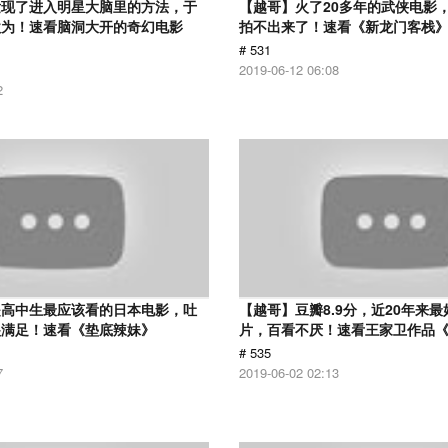
发现了进入明星大脑里的方法，于
【越哥】火了20多年的武侠电影
欲为！速看脑洞大开的奇幻电影
拍不出来了！速看《新龙门客栈
# 531
2019-06-12 06:08
2
是高中生最应该看的日本电影，吐
【越哥】豆瓣8.9分，近20年来
很满足！速看《垫底辣妹》
片，百看不厌！速看王家卫作品
# 535
7
2019-06-02 02:13