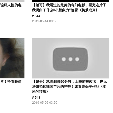
部诠释人性的电
【越哥】我看过的最美的奇幻电影，看完这片子
》
我明白了什么叫“想象力”速看《美梦成真》
# 544
2019-05-14 03:56
悚片！捂着眼睛
【越哥】就算删减50分钟，上映前被改名，也无
法阻挡这部国产片的光芒！速看曹保平作品《李
米的猜想》
# 548
2019-05-06 03:50