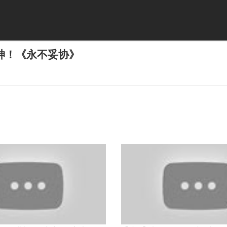
神！《永不妥协》