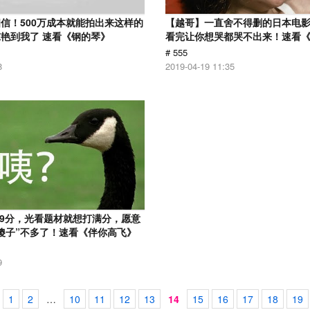
信！500万成本就能拍出来这样的
【越哥】一直舍不得删的日本电
艳到我了 速看《钢的琴》
看完让你想哭都哭不出来！速看
# 555
8
2019-04-19 11:35
.9分，光看题材就想打满分，愿意
傻子”不多了！速看《伴你高飞》
9
1
2
…
10
11
12
13
14
15
16
17
18
19