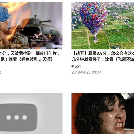
.1分，又被我挖到一部冷门佳片，
【越哥】豆瓣8.9分，怎么会有这
多见！速看《鳄鱼波鞋走天涯》
几分钟就看哭了！速看《飞屋环
# 551
2
2019-04-28 03:14