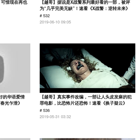
，可惜现在再也
【越哥】据说是X战警系列最好看的一部，被评
》
为“几乎完美无缺”！速看《X战警：逆转未来》
# 532
2019-06-10 09:05
最好的华语爱情
【越哥】真实事件改编，一部让人头皮发麻的犯
《春光乍泄》
罪电影，比恐怖片还恐怖！速看《换子疑云》
# 536
2019-05-31 03:32