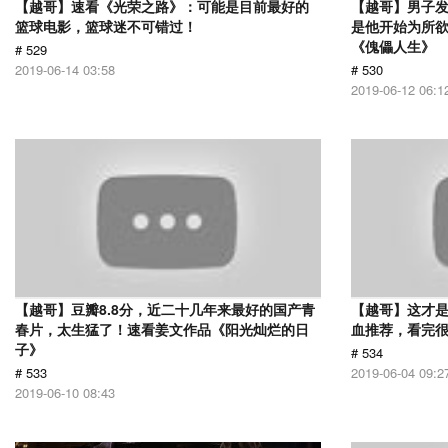
【越哥】速看《光荣之路》：可能是目前最好的
【越哥】男子
篮球电影，篮球迷不可错过！
是他开始为所
《傀儡人生》
# 529
2019-06-14 03:58
# 530
2019-06-12 06:1
【越哥】豆瓣8.8分，近二十几年来最好的国产青
【越哥】这才
春片，太生猛了！速看姜文作品《阳光灿烂的日
血推荐，看完
子》
# 534
# 533
2019-06-04 09:2
2019-06-10 08:43