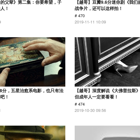
们的父辈》第二集：你要希望，子
【越哥】豆瓣9.6分迷你剧《我们
的人！
战争片，还可以这样拍！
# 470
9
2019-11-11 10:09
.8分，五星治愈系电影，也只有法
【越哥】深度解说《大佛普拉斯
来吧！
但成年人一定要看看！
# 474
1
2019-10-30 09:56