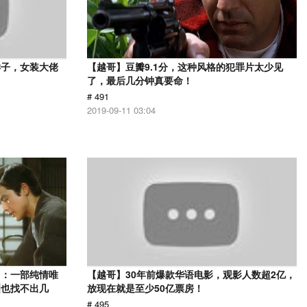
样子，女装大佬
【越哥】豆瓣9.1分，这种风格的犯罪片太少见
了，最后几分钟真要命！
# 491
2019-09-11 03:04
》：一部纯情唯
【越哥】30年前爆款华语电影，观影人数超2亿，
洲也找不出几
放现在就是至少50亿票房！
# 495