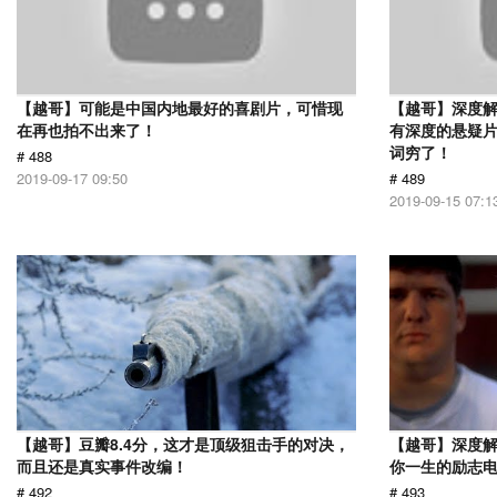
【越哥】可能是中国内地最好的喜剧片，可惜现
【越哥】深度
在再也拍不出来了！
有深度的悬疑
词穷了！
# 488
2019-09-17 09:50
# 489
2019-09-15 07:1
【越哥】豆瓣8.4分，这才是顶级狙击手的对决，
【越哥】深度
而且还是真实事件改编！
你一生的励志
# 492
# 493