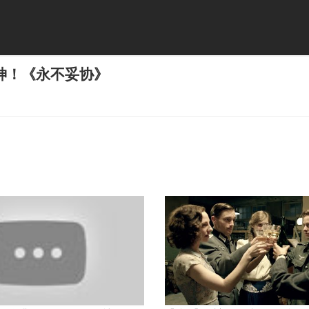
神！《永不妥协》