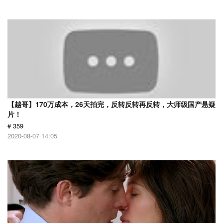
【越哥】170万成本，26天拍完，反转反转再反转，大师级国产悬疑
片！
# 359
2020-08-07 14:05