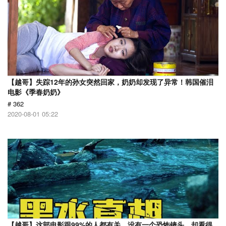
【越哥】失踪12年的孙女突然回家，奶奶却发现了异常！韩国催泪
电影《季春奶奶》
# 362
2020-08-01 05:22
【越哥】这部电影跟99%的人都有关，没有一个恐怖镜头，却看得