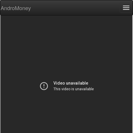
AndroMoney
Tog
nav