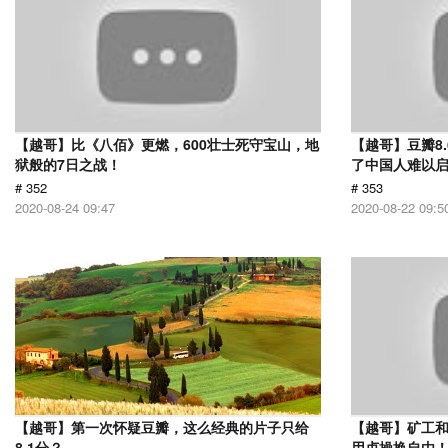
【越哥】比《八佰》更燃，600壮士死守宝山，地
【越哥】豆瓣8
狱般的7日之战！
了中国人难以
# 352
# 353
2020-08-24 09:47
2020-08-22 09:5
【越哥】第一次怀疑豆瓣，这么经典的片子只给
【越哥】矿工
8.1分？
用贞操换自由