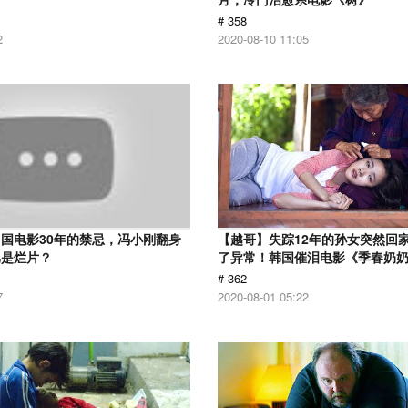
# 358
2
2020-08-10 11:05
国电影30年的禁忌，冯小刚翻身
【越哥】失踪12年的孙女突然回
骂是烂片？
了异常！韩国催泪电影《季春奶
# 362
7
2020-08-01 05:22