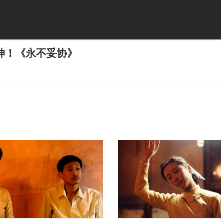
神！《永不妥协》