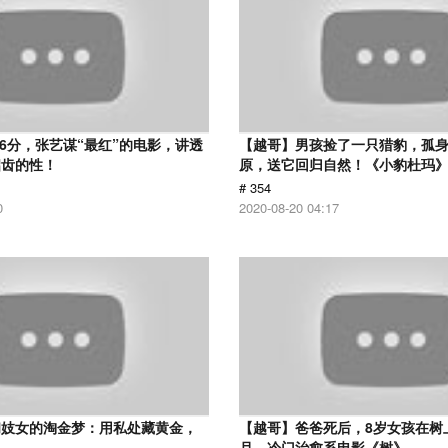
.6分，张艺谋“最红”的电影，讲透
【越哥】男孩捡了一只猎豹，孤
启齿的性！
原，送它回归自然！《小豹杜玛
# 354
0
2020-08-20 04:17
和妓女的淘金梦：用私处藏黄金，
【越哥】爸爸死后，8岁女孩在树
！
月，冷门治愈系电影《树》