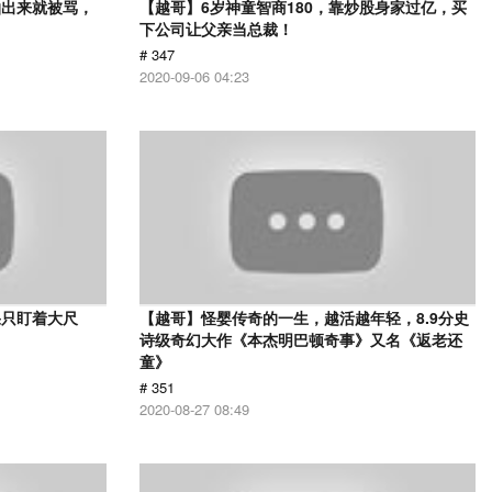
拍出来就被骂，
【越哥】6岁神童智商180，靠炒股身家过亿，买
下公司让父亲当总裁！
# 347
2020-09-06 04:23
果只盯着大尺
【越哥】怪婴传奇的一生，越活越年轻，8.9分史
诗级奇幻大作《本杰明巴顿奇事》又名《返老还
童》
# 351
2020-08-27 08:49