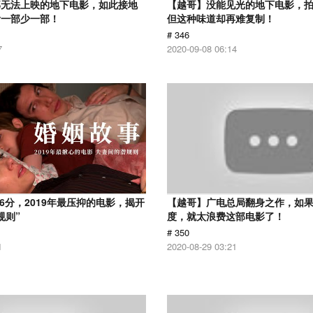
部无法上映的地下电影，如此接地
【越哥】没能见光的地下电影，
看一部少一部！
但这种味道却再难复制！
# 346
7
2020-09-08 06:14
.6分，2019年最压抑的电影，揭开
【越哥】广电总局翻身之作，如
规则”
度，就太浪费这部电影了！
# 350
1
2020-08-29 03:21