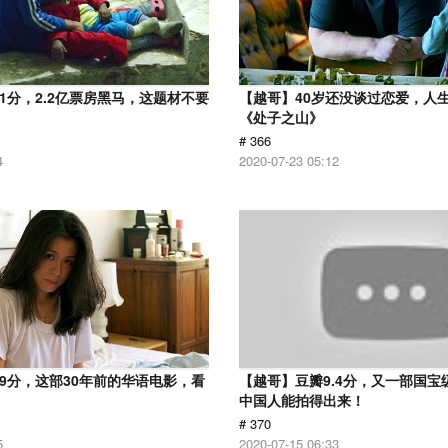
.1分，2.2亿票房黑马，这题材不要
【越哥】40岁还没谈过恋爱，人
《处子之山》
# 366
4
2020-07-23 05:12
.9分，这部30年前的华语电影，看
【越哥】豆瓣9.4分，又一部国宝
中国人能拍得出来！
# 370
5
2020-07-15 06:33