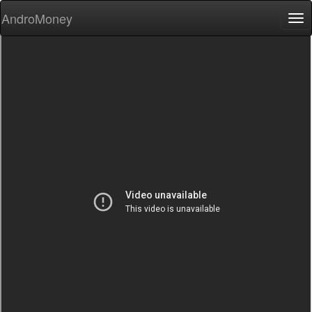
AndroMoney
Tog
nav