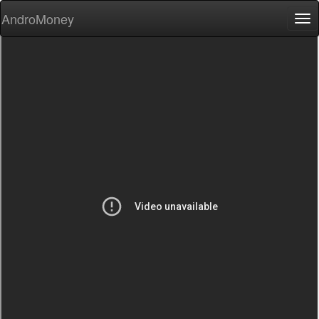
AndroMoney
Tog
nav